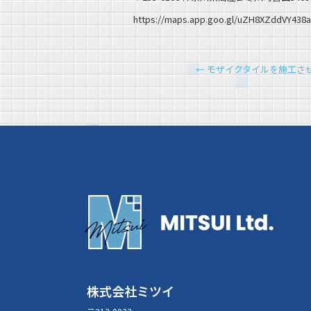
https://maps.app.goo.gl/uZH8XZddVY438
←
モザイクタイルを施工さ
株式会社ミツイ